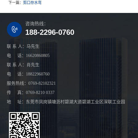
下一篇：
剪口存水弯
咨询热线：
188-2296-0760
联 系 人：马先生
电 话：16620860805
联 系 人：肖先生
电 话：18822960760
服务热线：0769-82102321
传 真：0769-8210 0337
地 址：东莞市凤岗镇塘沥村碧湖大道碧湖工业区深联工业园