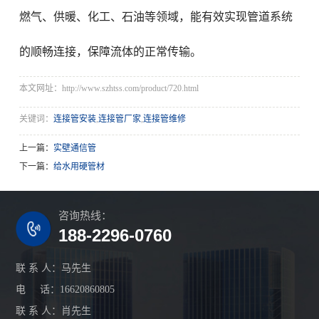
燃气、供暖、化工、石油等领域，能有效实现管道系统
的顺畅连接，保障流体的正常传输。
本文网址：http://www.szhtss.com/product/720.html
关键词：
连接管安装
,
连接管厂家
,
连接管维修
上一篇：
实壁通信管
下一篇：
给水用硬管材
咨询热线：
188-2296-0760
联 系 人：马先生
电 话：16620860805
联 系 人：肖先生