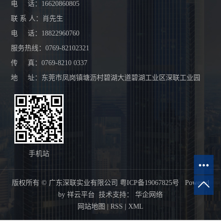
电 话：16620860805
联 系 人：肖先生
电 话：18822960760
服务热线：0769-82102321
传 真：0769-8210 0337
地 址：东莞市凤岗镇塘沥村碧湖大道碧湖工业区深联工业园
手机站
版权所有 © 广东深联实业有限公司
粤ICP备19067825号
Powered
by
祥云平台
技术支持：
华企网络
网站地图
|
RSS
|
XML