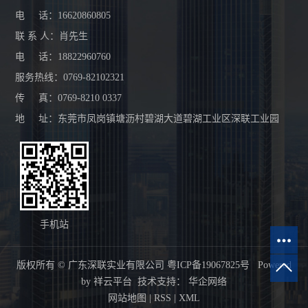
电 话：16620860805
联 系 人：肖先生
电 话：18822960760
服务热线：0769-82102321
传 真：0769-8210 0337
地 址：东莞市凤岗镇塘沥村碧湖大道碧湖工业区深联工业园
手机站
版权所有 © 广东深联实业有限公司
粤ICP备19067825号
Powered
by
祥云平台
技术支持：
华企网络
网站地图
|
RSS
|
XML